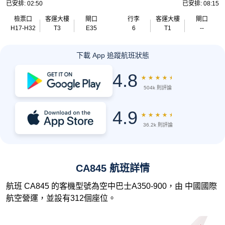
已安排: 02:50
已安排: 08:15
檢票口
客運大樓
閘口
行李
客運大樓
閘口
H17-H32
T3
E35
6
T1
--
下載 App 追蹤航班狀態
4.8
★
★
★
★
★
504k 則評論
4.9
★
★
★
★
★
36.2k 則評論
CA845 航班詳情
航班 CA845 的客機型號為空中巴士A350-900，由 中國國際
航空營運，並設有312個座位。