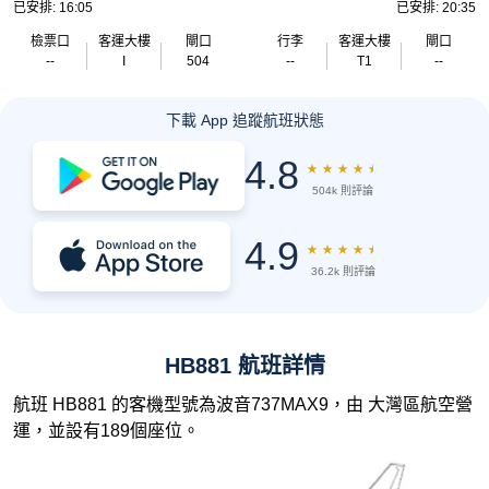
已安排: 16:05
已安排: 20:35
檢票口
客運大樓
閘口
行李
客運大樓
閘口
--
I
504
--
T1
--
下載 App 追蹤航班狀態
4.8
★
★
★
★
★
504k 則評論
4.9
★
★
★
★
★
36.2k 則評論
HB881 航班詳情
航班 HB881 的客機型號為波音737MAX9，由 大灣區航空營
運，並設有189個座位。