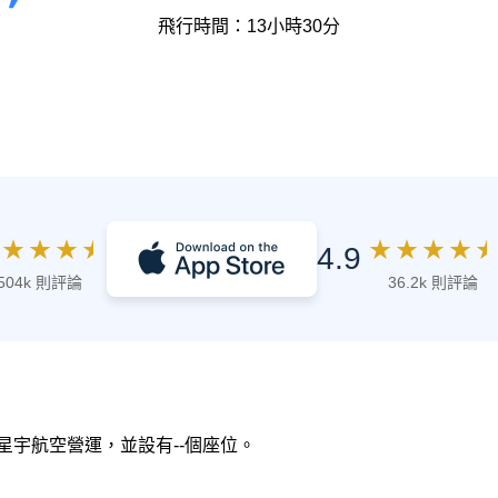
飛行時間：13小時30分
★
★
★
★
★
★
★
★
★
4.9
504k 則評論
36.2k 則評論
，由 星宇航空營運，並設有--個座位。