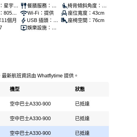
：星宇航
餐膳服務：提
椅背傾斜角度：10
：805公
供
Wi-Fi：提供
0°
座位寬度：43cm
年11個月
USB 插頭：提
座椅空間：76cm
7
供
娛樂設施：提
供
新航班資訊由 Whatflytime 提供。
機型
狀態
空中巴士A330-900
已抵達
空中巴士A330-900
已抵達
空中巴士A330-900
已抵達