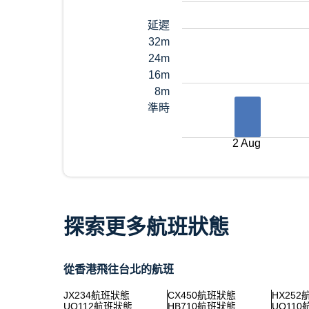
延遲
32m
24m
16m
8m
準時
2 Aug
探索更多航班狀態
從香港飛往台北的航班
JX234航班狀態
CX450航班狀態
HX25
UO112航班狀態
HB710航班狀態
UO11