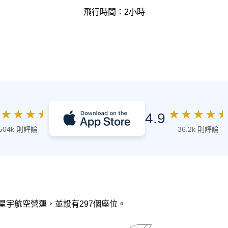
飛行時間：2小時
★
★
★
★
★
★
★
★
★
4.9
504k 則評論
36.2k 則評論
，由 星宇航空營運，並設有297個座位。