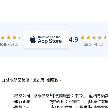
★
★
★
★
★
★
★
★
★
4.9
504k 則評論
36.2k 則評論
，由 洛根航空營運，並設有--個座位。
航空公司：洛根航空
餐膳服務：不提供
椅背傾斜
飛行距離：--
Wi-Fi：不提供
座位寬度
機齡：--
USB 插頭：不提供
座椅空間