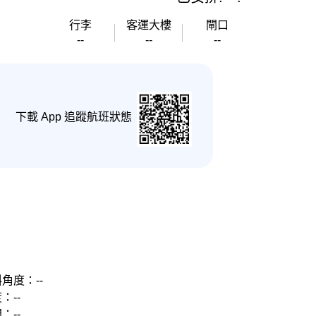
行李
客運大樓
閘口
--
--
--
下載 App 追蹤航班狀態
角度：--
：--
：--