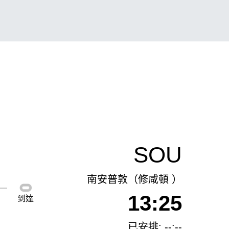
SOU
南安普敦（修咸頓 ）
13:25
到達
已安排: --:--