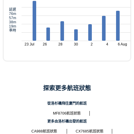
延遲
76m
57m
38m
19m
準時
23 Jul
26
28
30
2
4
6 Aug
探索更多航班狀態
從洛杉磯飛往廈門的航班
MF8706航班狀態
更多由洛杉磯出發的航班
CA988航班狀態
CX7685航班狀態