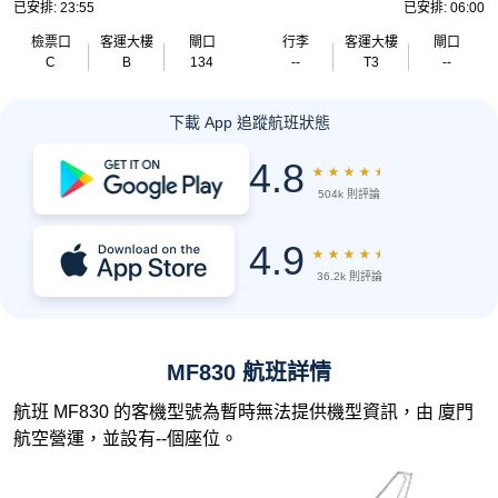
已安排: 23:55
已安排: 06:00
檢票口
客運大樓
閘口
行李
客運大樓
閘口
C
B
134
--
T3
--
下載 App 追蹤航班狀態
4.8
★
★
★
★
★
504k 則評論
4.9
★
★
★
★
★
36.2k 則評論
MF830 航班詳情
航班 MF830 的客機型號為暫時無法提供機型資訊，由 廈門
航空營運，並設有--個座位。