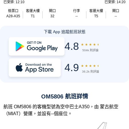
已安排: 12:10
已安排: 14:20
檢票口
客運大樓
閘口
行李
客運大樓
閘口
A28-A35
T1
32
--
T5
--
下載 App 追蹤航班狀態
4.8
★
★
★
★
★
504k 則評論
4.9
★
★
★
★
★
36.2k 則評論
OM5806 航班詳情
航班 OM5806 的客機型號為空中巴士A350，由 蒙古航空
（MIAT）營運，並設有--個座位。