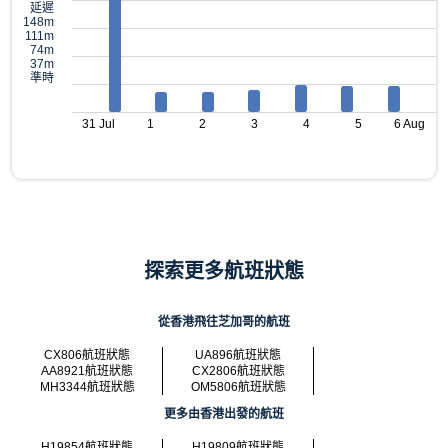
延遲
148m
111m
74m
37m
準時
31 Jul
1
2
3
4
5
6 Aug
探索更多航班狀態
從香港飛往芝加哥的航班
CX806航班狀態
UA896航班狀態
AA8921航班狀態
CX2806航班狀態
MH3344航班狀態
OM5806航班狀態
更多由香港出發的航班
H19854航班狀態
H19809航班狀態