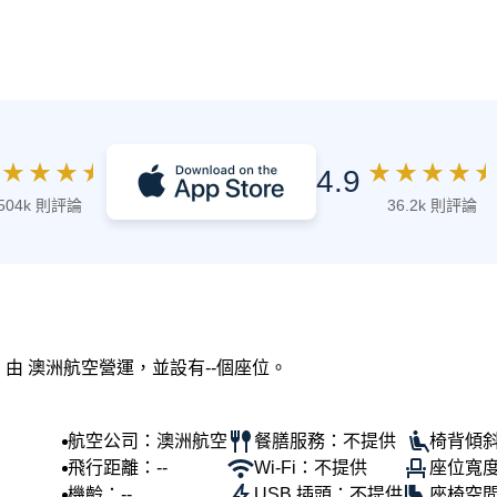
★
★
★
★
★
★
★
★
★
4.9
504k 則評論
36.2k 則評論
，由 澳洲航空營運，並設有--個座位。
航空公司：澳洲航空
餐膳服務：不提供
椅背傾斜
飛行距離：--
Wi-Fi：不提供
座位寬度
機齡：--
USB 插頭：不提供
座椅空間