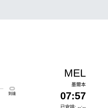
MEL
墨爾本
07:57
到達
已安排: --:--