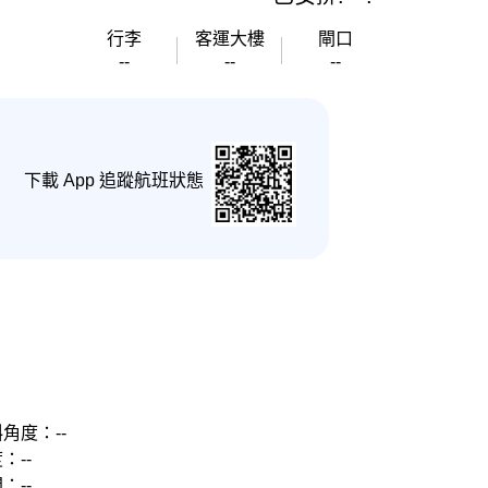
行李
客運大樓
閘口
--
--
--
下載 App 追蹤航班狀態
角度：--
：--
：--