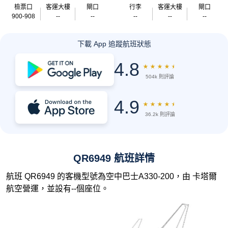
檢票口
客運大樓
閘口
行李
客運大樓
閘口
900-908
--
--
--
--
--
下載 App 追蹤航班狀態
4.8
★
★
★
★
★
504k 則評論
4.9
★
★
★
★
★
36.2k 則評論
QR6949 航班詳情
航班 QR6949 的客機型號為空中巴士A330-200，由 卡塔爾
航空營運，並設有--個座位。