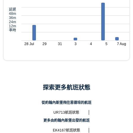
延遲
48m
36m
24m
12m
準時
28 Jul
29
31
3
4
5
7 Aug
探索更多航班狀態
從約翰內斯堡飛往恩德培的航班
UR713航班狀態
更多由約翰內斯堡出發的航班
EK4167航班狀態