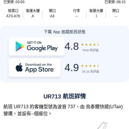
已安排: 03:00
已安排: 08:15
檢票口
客運大樓
閘口
行李
客運大樓
閘口
A73-A76
A
A3
--
I
--
下載 App 追蹤航班狀態
4.8
★
★
★
★
★
504k 則評論
4.9
★
★
★
★
★
36.2k 則評論
UR713 航班詳情
航班 UR713 的客機型號為波音 737，由 烏泰爾快遞(UTair)
營運，並設有--個座位。