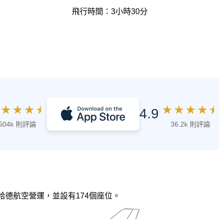
飛行時間：3小時30分
★
★
★
★
★
★
★
★
★
4.9
504k 則評論
36.2k 則評論
阿提哈德航空營運，並設有174個座位。