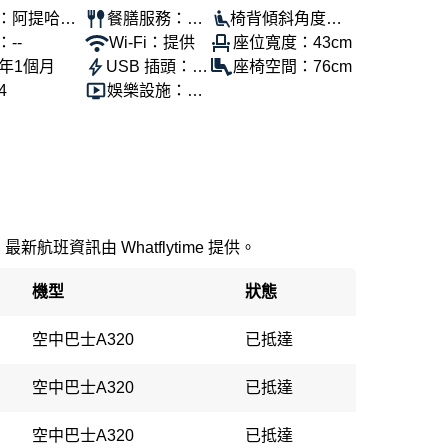
：阿提哈德
餐膳服務：提
椅背傾斜角度：1
--
供
Wi-Fi：提供
00°
座位寬度：43cm
5年1個月
USB 插頭：提
座椅空間：76cm
4
供
娛樂設施：提
供
新航班資訊由 Whatflytime 提供。
機型
狀態
空中巴士A320
已抵達
空中巴士A320
已抵達
空中巴士A320
已抵達