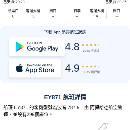
已安排: 20:20
已安排: 00:35
檢票口
客運大樓
閘口
行李
客運大樓
閘口
E
T1
--
--
A
--
下載 App 追蹤航班狀態
4.8
★
★
★
★
★
504k 則評論
4.9
★
★
★
★
★
36.2k 則評論
EY871 航班詳情
航班 EY871 的客機型號為波音 787-9，由 阿提哈德航空營
運，並設有299個座位。