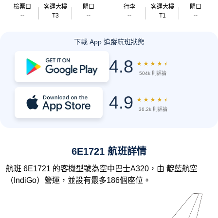
檢票口
客運大樓
閘口
行李
客運大樓
閘口
--
T3
--
--
T1
--
下載 App 追蹤航班狀態
4.8
★
★
★
★
★
504k 則評論
4.9
★
★
★
★
★
36.2k 則評論
6E1721 航班詳情
航班 6E1721 的客機型號為空中巴士A320，由 靛藍航空
（IndiGo）營運，並設有最多186個座位。