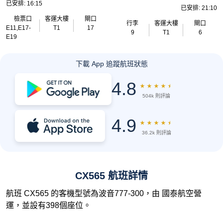
已安排: 16:15
已安排: 21:10
檢票口
客運大樓
閘口
行李
客運大樓
閘口
E11,E17-
T1
17
9
T1
6
E19
下載 App 追蹤航班狀態
4.8
★
★
★
★
★
504k 則評論
4.9
★
★
★
★
★
36.2k 則評論
CX565 航班詳情
航班 CX565 的客機型號為波音777-300，由 國泰航空營
運，並設有398個座位。