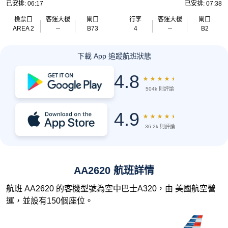
已安排: 06:17
已安排: 07:38
檢票口
客運大樓
閘口
行李
客運大樓
閘口
AREA 2
--
B73
4
--
B2
下載 App 追蹤航班狀態
4.8
★
★
★
★
★
504k 則評論
4.9
★
★
★
★
★
36.2k 則評論
AA2620 航班詳情
航班 AA2620 的客機型號為空中巴士A320，由 美國航空營
運，並設有150個座位。