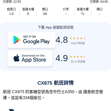
已安排: 22:55
已安排: 04:05
檢票口
客運大樓
閘口
行李
客運大樓
閘口
1-8
D
D6
--
T1
--
下載 App 追蹤航班狀態
4.8
★
★
★
★
★
504k 則評論
4.9
★
★
★
★
★
36.2k 則評論
CX875 航班詳情
航班 CX875 的客機型號為空中巴士A350，由 國泰航空營
運，並設有334個座位。