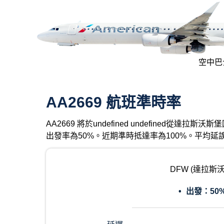
空中巴士
AA2669 航班準時率
AA2669 將於undefined undefined從
出發率為50%。近期準時抵達率為100%。平均延
DFW (達拉斯
出發：
50