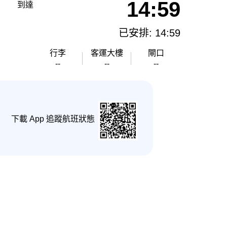
14:59
到達
已安排: 14:59
行李
客運大樓
閘口
--
--
--
下載 App 追蹤航班狀態