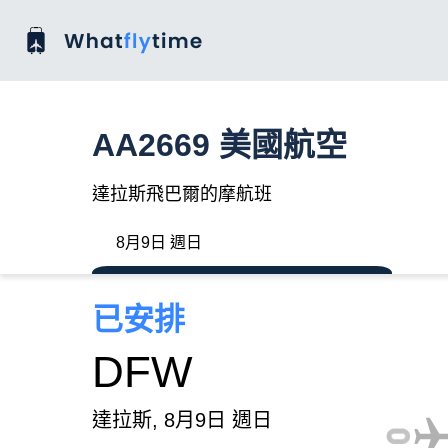
AA2669 美國航空
達拉斯飛巴爾的摩航班
8月9日 週日
已安排
DFW
達拉斯, 8月9日 週日