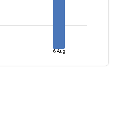
6 Aug