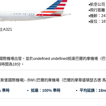
航空公司
空
飛行距離：
機齡：2
座位：18
A321
達拉斯沃斯堡國際機場出發，並於undefined undefined抵達巴
誤時間為18分。
沃斯堡國際機場) - BWI (巴爾的摩機場（巴爾的摩華盛頓瑟古德·
% 準時
抵達：
100% 準時
平均延誤：
18m