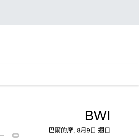
BWI
巴爾的摩, 8月9日 週日