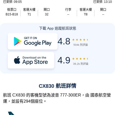
已安排: 09:05
已安排: 13:10
檢票口
客運大樓
閘口
行李
客運大樓
閘口
B15-B18
T1
32
--
T8
--
下載 App 追蹤航班狀態
4.8
★
★
★
★
★
504k 則評論
4.9
★
★
★
★
★
36.2k 則評論
CX830 航班詳情
航班 CX830 的客機型號為波音 777-300ER，由 國泰航空營
運，並設有294個座位。