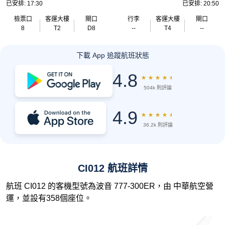
已安排: 17:30
已安排: 20:50
檢票口
客運大樓
閘口
行李
客運大樓
閘口
8
T2
D8
--
T4
--
下載 App 追蹤航班狀態
4.8
★
★
★
★
★
504k 則評論
4.9
★
★
★
★
★
36.2k 則評論
CI012 航班詳情
航班 CI012 的客機型號為波音 777-300ER，由 中華航空營
運，並設有358個座位。