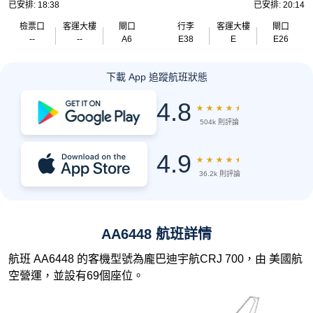
已安排: 18:38
已安排: 20:14
檢票口
客運大樓
閘口
行李
客運大樓
閘口
--
--
A6
E38
E
E26
下載 App 追蹤航班狀態
4.8
★
★
★
★
★
504k 則評論
4.9
★
★
★
★
★
36.2k 則評論
AA6448 航班詳情
航班 AA6448 的客機型號為龐巴迪宇航CRJ 700，由 美國航
空營運，並設有69個座位。