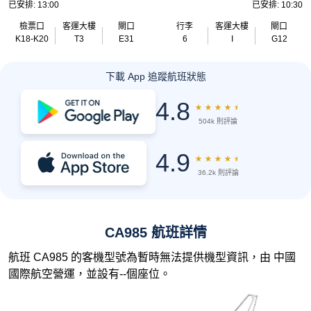
已安排: 13:00
已安排: 10:30
檢票口
客運大樓
閘口
行李
客運大樓
閘口
K18-K20
T3
E31
6
I
G12
下載 App 追蹤航班狀態
4.8
★
★
★
★
★
504k 則評論
4.9
★
★
★
★
★
36.2k 則評論
CA985 航班詳情
航班 CA985 的客機型號為暫時無法提供機型資訊，由 中國
國際航空營運，並設有--個座位。