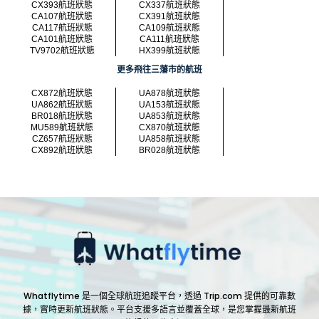
CX393航班狀態
CX337航班狀態
CA107航班狀態
CX391航班狀態
CA117航班狀態
CA109航班狀態
CA101航班狀態
CA111航班狀態
TV9702航班狀態
HX399航班狀態
更多飛往三藩市的航班
CX872航班狀態
UA878航班狀態
UA862航班狀態
UA153航班狀態
BR018航班狀態
UA853航班狀態
MU589航班狀態
CX870航班狀態
CZ657航班狀態
UA858航班狀態
CX892航班狀態
BR028航班狀態
Whatflytime 是一個全球航班追蹤平台，透過 Trip.com 提供的可靠數
據，實時更新航班狀態。平台支援多語言並覆蓋全球，是您掌握最新航班