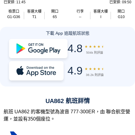
已安排: 11:45
已安排: 09:50
檢票口
客運大樓
閘口
行李
客運大樓
閘口
G1-G36
T1
65
--
I
G10
下載 App 追蹤航班狀態
4.8
★
★
★
★
★
504k 則評論
4.9
★
★
★
★
★
36.2k 則評論
UA862 航班詳情
航班 UA862 的客機型號為波音 777-300ER，由 聯合航空營
運，並設有350個座位。