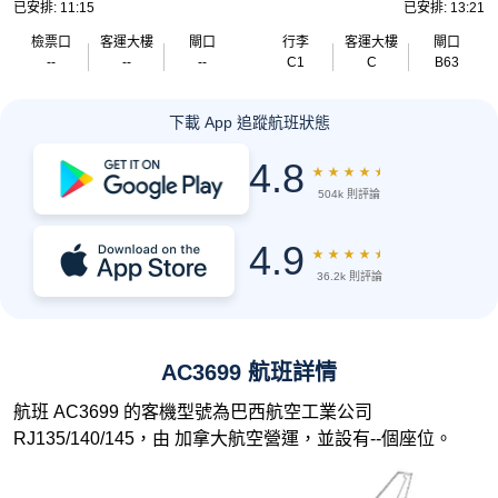
已安排: 11:15
已安排: 13:21
檢票口
客運大樓
閘口
行李
客運大樓
閘口
--
--
--
C1
C
B63
下載 App 追蹤航班狀態
4.8
★
★
★
★
★
504k 則評論
4.9
★
★
★
★
★
36.2k 則評論
AC3699 航班詳情
航班 AC3699 的客機型號為巴西航空工業公司
RJ135/140/145，由 加拿大航空營運，並設有--個座位。