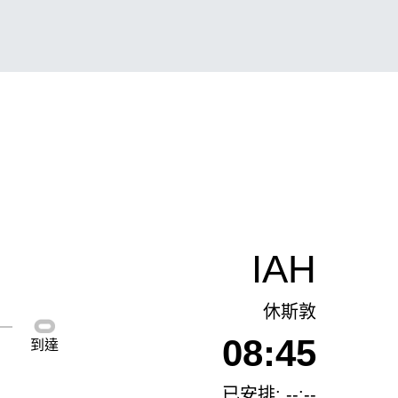
IAH
休斯敦
08:45
到達
已安排: --:--