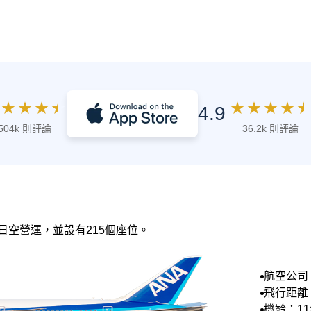
★
★
★
★
★
★
★
★
★
4.9
504k 則評論
36.2k 則評論
A 全日空營運，並設有215個座位。
航空公司：
日空
飛行距離：
機齡：1