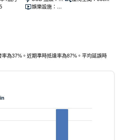
5
供
娛樂設施：提
供
近期準時出發率為37%。近期準時抵達率為87%。平均延誤時
in