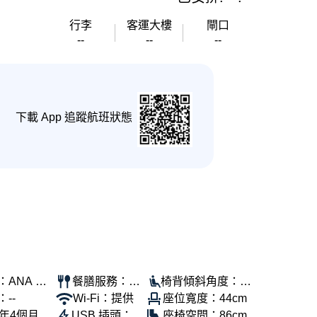
行李
客運大樓
閘口
--
--
--
下載 App 追蹤航班狀態
ANA 全
餐膳服務：提
椅背傾斜角度：1
--
供
Wi-Fi：提供
20°
座位寬度：44cm
1年4個月
USB 插頭：提
座椅空間：86cm