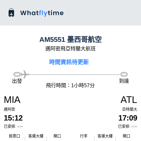
AM5551 墨西哥航空
邁阿密飛亞特蘭大航班
時間資訊待更新
出發
到達
飛行時間：1小時57分
MIA
ATL
邁阿密
亞特蘭大
15:12
17:09
已安排: --:--
已安排: --:--
檢票口
客運大樓
閘口
行李
客運大樓
閘口