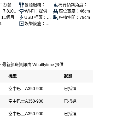
：芬蘭航
餐膳服務：提
椅背傾斜角度：10
7,810公
供
Wi-Fi：提供
0°
座位寬度：46cm
年11個月
USB 插頭：提
座椅空間：79cm
1
供
娛樂設施：提
供
新航班資訊由 Whatflytime 提供。
機型
狀態
空中巴士A350-900
已抵達
空中巴士A350-900
已抵達
空中巴士A350-900
已抵達