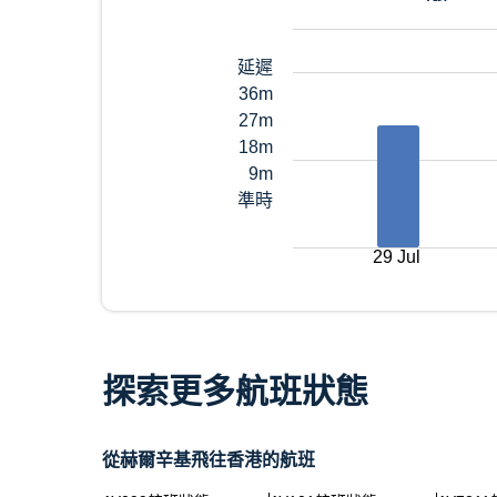
延遲
36m
27m
18m
9m
準時
29 Jul
探索更多航班狀態
從赫爾辛基飛往香港的航班