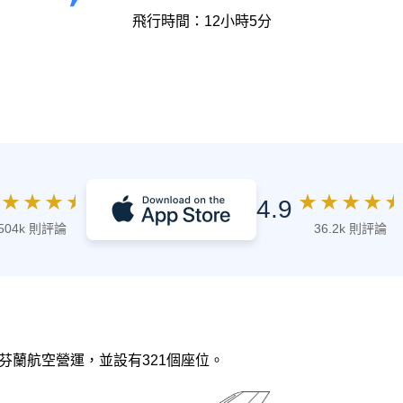
飛行時間：12小時5分
★
★
★
★
★
★
★
★
★
4.9
504k 則評論
36.2k 則評論
，由 芬蘭航空營運，並設有321個座位。