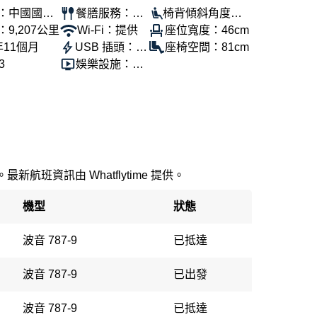
：中國國際
餐膳服務：提
椅背傾斜角度：1
9,207公里
供
Wi-Fi：提供
00°
座位寬度：46cm
年11個月
USB 插頭：提
座椅空間：81cm
3
供
娛樂設施：提
供
新航班資訊由 Whatflytime 提供。
機型
狀態
波音 787-9
已抵達
波音 787-9
已出發
波音 787-9
已抵達