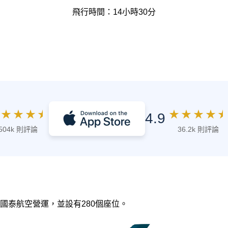
飛行時間：14小時30分
★
★
★
★
★
★
★
★
★
4.9
504k 則評論
36.2k 則評論
，由 國泰航空營運，並設有280個座位。