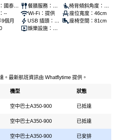
：國泰航
餐膳服務：提
椅背傾斜角度：11
--
供
Wi-Fi：提供
5°
座位寬度：46cm
年9個月
USB 插頭：提
座椅空間：81cm
0
供
娛樂設施：提
供
最新航班資訊由 Whatflytime 提供。
機型
狀態
空中巴士A350-900
已抵達
空中巴士A350-900
已抵達
空中巴士A350-900
已安排