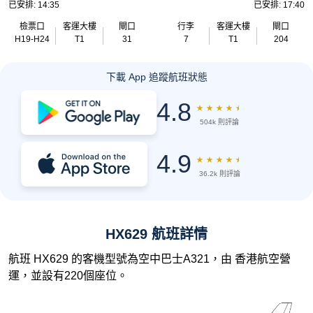
已安排: 14:35
已安排: 17:40
檢票口
客運大樓
閘口
行李
客運大樓
閘口
H19-H24
T1
31
7
T1
204
下載 App 追蹤航班狀態
4.8
★
★
★
★
★
504k 則評論
4.9
★
★
★
★
★
36.2k 則評論
HX629 航班詳情
航班 HX629 的客機型號為空中巴士A321，由 香港航空營
運，並設有220個座位。