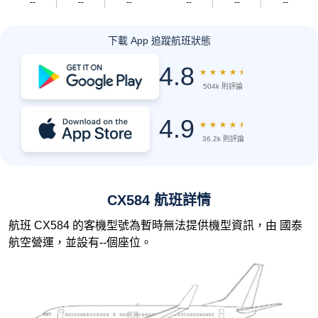
--
--
--
--
--
--
下載 App 追蹤航班狀態
4.8
★
★
★
★
★
504k 則評論
4.9
★
★
★
★
★
36.2k 則評論
CX584 航班詳情
航班 CX584 的客機型號為暫時無法提供機型資訊，由 國泰
航空營運，並設有--個座位。