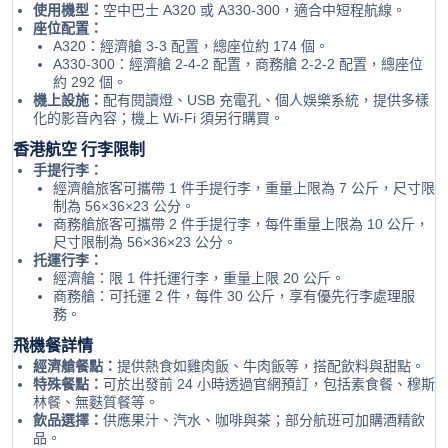
使用機型：
空中巴士 A320 或 A330-300，適合中短程航線。
座位配置：
A320：經濟艙 3-3 配置，總座位約 174 個。
A330-300：經濟艙 2-4-2 配置，商務艙 2-2-2 配置，總座位
約 292 個。
機上設施：
配有閱讀燈、USB 充電孔、個人娛樂系統，提供多樣
化的影音內容；機上 Wi-Fi 須另行購買。
香港航空 行李限制
手提行李：
經濟艙旅客可攜帶 1 件手提行李，重量上限為 7 公斤，尺寸限
制為 56×36×23 公分。
商務艙旅客可攜帶 2 件手提行李，每件重量上限為 10 公斤，
尺寸限制為 56×36×23 公分。
托運行李：
經濟艙：限 1 件托運行李，重量上限 20 公斤。
商務艙：可托運 2 件，每件 30 公斤，享有優先行李處理服
務。
飛機餐詳情
經濟艙餐點：
提供熱食如雞肉飯、牛肉飯等，搭配飲料與甜點。
特殊餐點：
可於出發前 24 小時透過官網預訂，包括素食餐、穆斯
林餐、無麩質餐等。
飲品選擇：
供應果汁、汽水、咖啡與茶；部分航班可加購酒精飲
品。