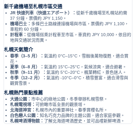
新千歲機場至札幌市區交通
JR 快速列車（快速エアポート）：
從新千歲機場至札幌站約需
37 分鐘，票價約 JPY 1,150。
機場巴士：
多條巴士路線連接機場與市區，票價約 JPY 1,100，
車程約 60 分鐘。
計程車：
從機場搭乘計程車至市區，車資約 JPY 10,000，依目的
地與交通狀況而異。
札幌天氣簡介
春季（3–5 月）：
氣溫約 0°C–15°C，雪融後萬物復甦，適合賞
花。
夏季（6–8 月）：
氣溫約 15°C–25°C，氣候涼爽，適合避暑。
秋季（9–11 月）：
氣溫約 5°C–20°C，楓葉轉紅，景色迷人。
冬季（12–2 月）：
氣溫約 -10°C–0°C，積雪豐富，適合滑雪與
觀賞雪景。
札幌熱門景點推薦
大通公園：
市中心的綠地公園，冬季舉辦札幌雪祭。
札幌電視塔：
可俯瞰市區全景的觀景塔。
北海道神宮：
札幌市內的重要神社，春季賞櫻名所。
白色戀人公園：
知名巧克力品牌的主題公園，適合家庭參觀。
札幌啤酒博物館：
了解北海道啤酒歷史，並可品嚐新鮮啤酒。