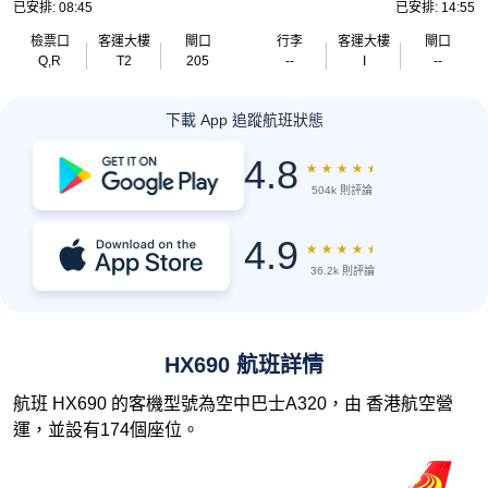
已安排: 08:45
已安排: 14:55
檢票口
客運大樓
閘口
行李
客運大樓
閘口
Q,R
T2
205
--
I
--
下載 App 追蹤航班狀態
4.8
★
★
★
★
★
504k 則評論
4.9
★
★
★
★
★
36.2k 則評論
HX690 航班詳情
航班 HX690 的客機型號為空中巴士A320，由 香港航空營
運，並設有174個座位。