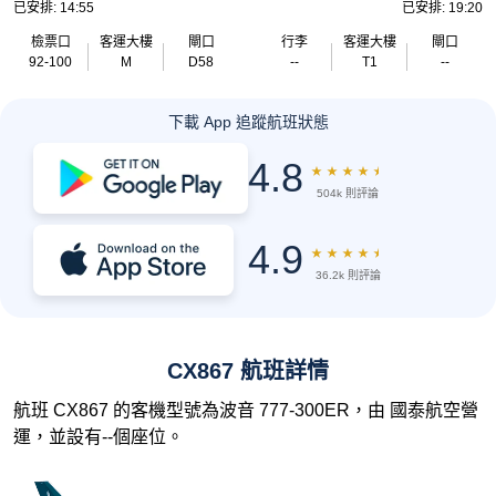
已安排: 14:55
已安排: 19:20
檢票口
客運大樓
閘口
行李
客運大樓
閘口
92-100
M
D58
--
T1
--
下載 App 追蹤航班狀態
4.8
★
★
★
★
★
504k 則評論
4.9
★
★
★
★
★
36.2k 則評論
CX867 航班詳情
航班 CX867 的客機型號為波音 777-300ER，由 國泰航空營
運，並設有--個座位。