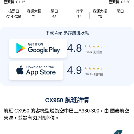
已安排: 01:15
已安排: 02:20
檢票口
客運大樓
閘口
行李
客運大樓
閘口
C14-C36
T1
65
74
T3
--
下載 App 追蹤航班狀態
4.8
★
★
★
★
★
504k 則評論
4.9
★
★
★
★
★
36.2k 則評論
CX950 航班詳情
航班 CX950 的客機型號為空中巴士A330-300，由 國泰航空
營運，並設有317個座位。