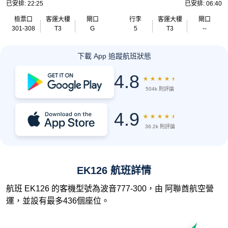
已安排: 22:25
已安排: 06:40
檢票口
客運大樓
閘口
行李
客運大樓
閘口
301-308
T3
G
5
T3
--
下載 App 追蹤航班狀態
4.8
★
★
★
★
★
504k 則評論
4.9
★
★
★
★
★
36.2k 則評論
EK126 航班詳情
航班 EK126 的客機型號為波音777-300，由 阿聯酋航空營
運，並設有最多436個座位。