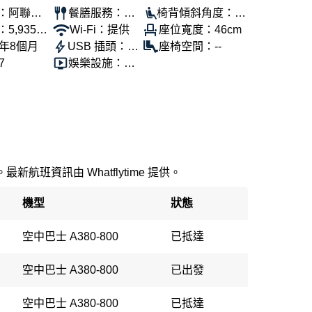
：阿聯酋
餐膳服務：提
椅背傾斜角度：10
5,935公
供
Wi-Fi：提供
0°
座位寬度：46cm
3年8個月
USB 插頭：提
座椅空間：--
7
供
娛樂設施：提
供
新航班資訊由 Whatflytime 提供。
機型
狀態
空中巴士 A380-800
已抵達
空中巴士 A380-800
已出發
空中巴士 A380-800
已抵達