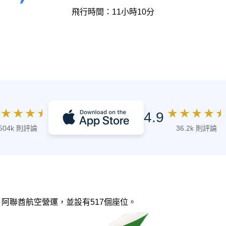
飛行時間：11小時10分
★
★
★
★
★
★
★
★
★
4.9
504k 則評論
36.2k 則評論
0，由 阿聯酋航空營運，並設有517個座位。