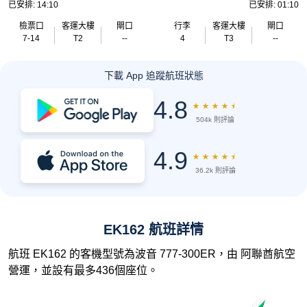
已安排: 14:10
已安排: 01:10
檢票口
客運大樓
閘口
行李
客運大樓
閘口
7-14
T2
--
4
T3
--
下載 App 追蹤航班狀態
4.8
★
★
★
★
★
504k 則評論
4.9
★
★
★
★
★
36.2k 則評論
EK162 航班詳情
航班 EK162 的客機型號為波音 777-300ER，由 阿聯酋航空
營運，並設有最多436個座位。