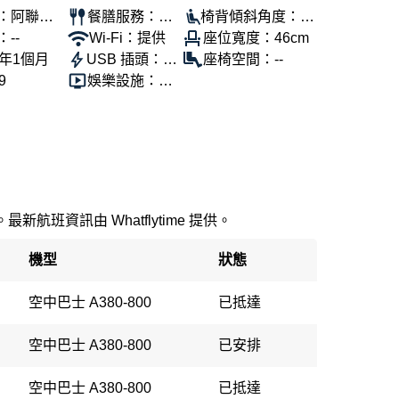
：阿聯酋
餐膳服務：提
椅背傾斜角度：10
--
供
Wi-Fi：提供
0°
座位寬度：46cm
1年1個月
USB 插頭：提
座椅空間：--
9
供
娛樂設施：提
供
新航班資訊由 Whatflytime 提供。
機型
狀態
空中巴士 A380-800
已抵達
空中巴士 A380-800
已安排
空中巴士 A380-800
已抵達