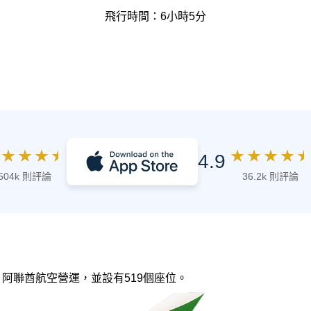
飛行時間：6小時5分
★
★
★
★
★
★
★
★
★
4.9
504k 則評論
36.2k 則評論
0，由 阿聯酋航空營運，並設有519個座位。