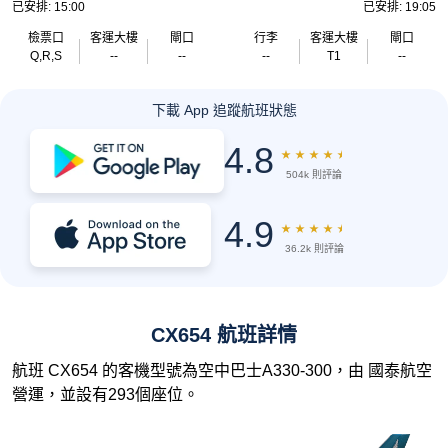
已安排: 15:00
已安排: 19:05
檢票口
客運大樓
閘口
行李
客運大樓
閘口
Q,R,S
--
--
--
T1
--
下載 App 追蹤航班狀態
4.8
★
★
★
★
★
504k 則評論
4.9
★
★
★
★
★
36.2k 則評論
CX654 航班詳情
航班 CX654 的客機型號為空中巴士A330-300，由 國泰航空
營運，並設有293個座位。