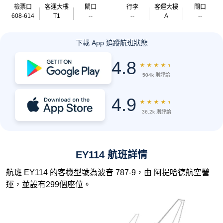
檢票口
客運大樓
閘口
行李
客運大樓
閘口
608-614
T1
--
--
A
--
下載 App 追蹤航班狀態
4.8
★
★
★
★
★
504k 則評論
4.9
★
★
★
★
★
36.2k 則評論
EY114 航班詳情
航班 EY114 的客機型號為波音 787-9，由 阿提哈德航空營
運，並設有299個座位。