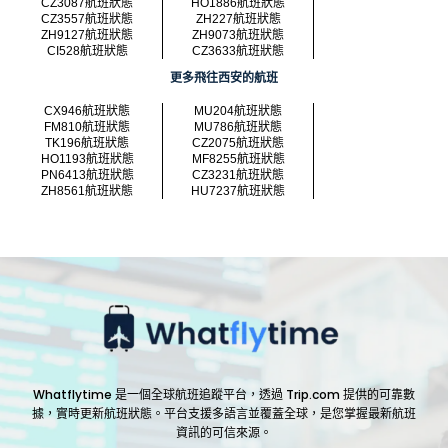
CZ3087航班狀態
HO1886航班狀態
CZ3557航班狀態
ZH227航班狀態
ZH9127航班狀態
ZH9073航班狀態
CI528航班狀態
CZ3633航班狀態
更多飛往西安的航班
CX946航班狀態
MU204航班狀態
FM810航班狀態
MU786航班狀態
TK196航班狀態
CZ2075航班狀態
HO1193航班狀態
MF8255航班狀態
PN6413航班狀態
CZ3231航班狀態
ZH8561航班狀態
HU7237航班狀態
Whatflytime 是一個全球航班追蹤平台，透過 Trip.com 提供的可靠數
據，實時更新航班狀態。平台支援多語言並覆蓋全球，是您掌握最新航班
資訊的可信來源。