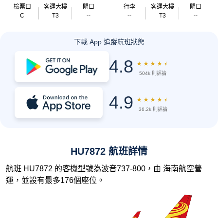
檢票口
客運大樓
閘口
行李
客運大樓
閘口
C
T3
--
--
T3
--
下載 App 追蹤航班狀態
4.8
★
★
★
★
★
504k 則評論
4.9
★
★
★
★
★
36.2k 則評論
HU7872 航班詳情
航班 HU7872 的客機型號為波音737-800，由 海南航空營
運，並設有最多176個座位。