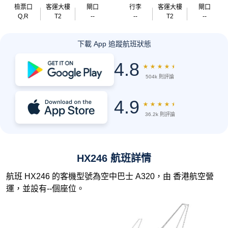
檢票口
客運大樓
閘口
行李
客運大樓
閘口
Q,R
T2
--
--
T2
--
下載 App 追蹤航班狀態
4.8
★
★
★
★
★
504k 則評論
4.9
★
★
★
★
★
36.2k 則評論
HX246 航班詳情
航班 HX246 的客機型號為空中巴士 A320，由 香港航空營
運，並設有--個座位。