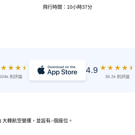
飛行時間：10小時37分
★
★
★
★
★
★
★
★
★
4.9
504k 則評論
36.2k 則評論
0，由 大韓航空營運，並設有--個座位。