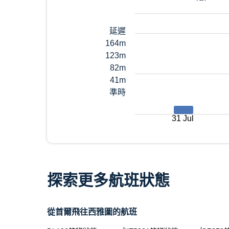
延遲
164m
123m
82m
41m
準時
31 Jul
探索更多航班狀態
從首爾飛往西雅圖的航班