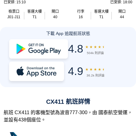
已安排: 15:10
已安排: 18:00
檢票口
客運大樓
閘口
行李
客運大樓
閘口
J01-J11
T1
40
16
T1
44
下載 App 追蹤航班狀態
4.8
★
★
★
★
★
504k 則評論
4.9
★
★
★
★
★
36.2k 則評論
CX411 航班詳情
航班 CX411 的客機型號為波音777-300，由 國泰航空營運，
並設有438個座位。