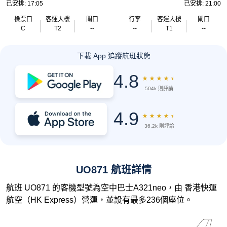
已安排: 17:05
已安排: 21:00
檢票口
客運大樓
閘口
行李
客運大樓
閘口
C
T2
--
--
T1
--
下載 App 追蹤航班狀態
4.8
★
★
★
★
★
504k 則評論
4.9
★
★
★
★
★
36.2k 則評論
UO871 航班詳情
航班 UO871 的客機型號為空中巴士A321neo，由 香港快運
航空（HK Express）營運，並設有最多236個座位。