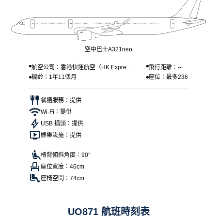
空中巴士A321neo
航空公司：香港快運航空（HK Express
飛行距離：--
機齡：1年11個月
座位：最多236
）
餐膳服務：提供
Wi-Fi：提供
USB 插頭：提供
娛樂設施：提供
椅背傾斜角度：90°
座位寬度：46cm
座椅空間：74cm
UO871 航班時刻表