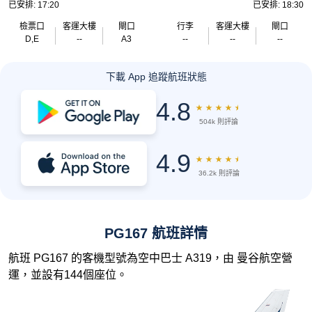
已安排: 17:20
已安排: 18:30
檢票口
客運大樓
閘口
行李
客運大樓
閘口
D,E
--
A3
--
--
--
下載 App 追蹤航班狀態
4.8
★
★
★
★
★
504k 則評論
4.9
★
★
★
★
★
36.2k 則評論
PG167 航班詳情
航班 PG167 的客機型號為空中巴士 A319，由 曼谷航空營
運，並設有144個座位。