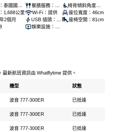
：泰國國際
餐膳服務：提
椅背傾斜角度：1
1,688公里
供
Wi-Fi：提供
00°
座位寬度：46cm
1年2個月
USB 插頭：提
座椅空間：81cm
8
供
娛樂設施：提
供
新航班資訊由 Whatflytime 提供。
機型
狀態
波音 777-300ER
已抵達
波音 777-300ER
已抵達
波音 777-300ER
已抵達