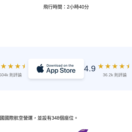
飛行時間：2小時40分
★
★
★
★
★
★
★
★
★
4.9
504k 則評論
36.2k 則評論
由 泰國國際航空營運，並設有348個座位。