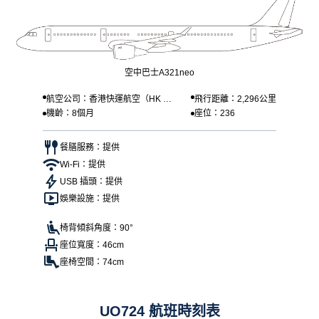
空中巴士A321neo
航空公司：香港快運航空（HK Ex
飛行距離：2,296公里
機齡：8個月
座位：236
press）
餐膳服務：提供
Wi-Fi：提供
USB 插頭：提供
娛樂設施：提供
椅背傾斜角度：90°
座位寬度：46cm
座椅空間：74cm
UO724 航班時刻表