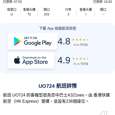
已安排: 07:55
已安排: 10:30
檢票口
客運大樓
閘口
行李
客運大樓
閘口
U
T2
203
3
I
--
下載 App 追蹤航班狀態
4.8
★
★
★
★
★
504k 則評論
4.9
★
★
★
★
★
36.2k 則評論
UO724 航班詳情
航班 UO724 的客機型號為空中巴士A321neo，由 香港快運
航空（HK Express）營運，並設有236個座位。