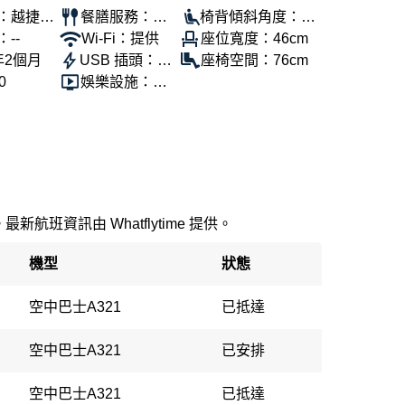
：越捷航
餐膳服務：提
椅背傾斜角度：10
--
供
Wi-Fi：提供
0°
座位寬度：46cm
年2個月
USB 插頭：提
座椅空間：76cm
0
供
娛樂設施：提
供
新航班資訊由 Whatflytime 提供。
機型
狀態
空中巴士A321
已抵達
空中巴士A321
已安排
空中巴士A321
已抵達