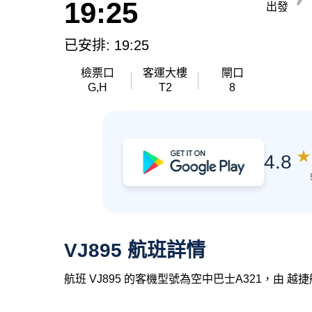
19:25
出發
已安排: 19:25
檢票口
客運大樓
閘口
G,H
T2
8
★
4.8
VJ895 航班詳情
航班 VJ895 的客機型號為空中巴士A321，由 