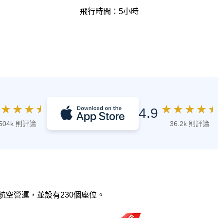
飛行時間：5小時
★
★
★
★
★
★
★
★
★
4.9
504k 則評論
36.2k 則評論
越捷航空營運，並設有230個座位。