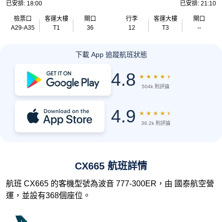
已安排: 18:00
已安排: 21:10
檢票口
客運大樓
閘口
行李
客運大樓
閘口
A29-A35
T1
36
12
T3
--
下載 App 追蹤航班狀態
4.8
★
★
★
★
★
504k 則評論
4.9
★
★
★
★
★
36.2k 則評論
CX665 航班詳情
航班 CX665 的客機型號為波音 777-300ER，由 國泰航空營
運，並設有368個座位。