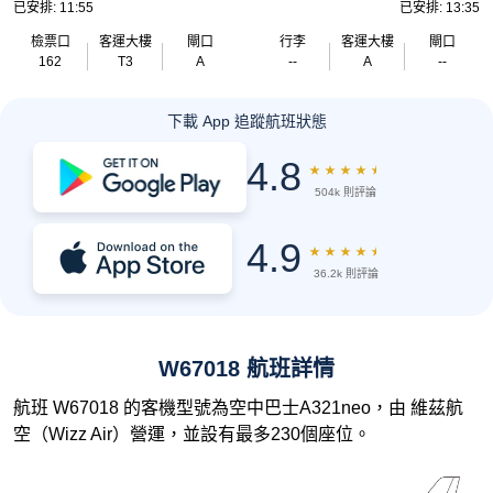
已安排: 11:55
已安排: 13:35
檢票口
客運大樓
閘口
行李
客運大樓
閘口
162
T3
A
--
A
--
下載 App 追蹤航班狀態
4.8
★
★
★
★
★
504k 則評論
4.9
★
★
★
★
★
36.2k 則評論
W67018 航班詳情
航班 W67018 的客機型號為空中巴士A321neo，由 維茲航
空（Wizz Air）營運，並設有最多230個座位。